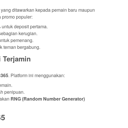
yang ditawarkan kepada pemain baru maupun
 promo populer:
 untuk deposit pertama.
sebagian kerugian.
 untuk pemenang.
ak teman bergabung.
 Terjamin
u365
. Platform ini menggunakan:
emain.
h penipuan.
nakan
RNG (Random Number Generator)
65