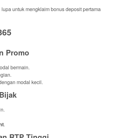
lupa untuk mengklaim bonus deposit pertama
365
an Promo
odal bermain.
gian.
engan modal kecil.
Bijak
n.
nt
.
gan RTP Tinggi