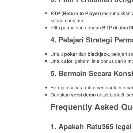
RTP (Return to Player)
menunjukkan p
kepada pemain.
Pilih permainan dengan
RTP di atas 
4. Pelajari Strategi Per
Untuk
poker
dan
blackjack
, pelajari s
Untuk
slot
, pahami fitur bonus dan simb
5. Bermain Secara Kons
Bermain secara rutin membantu memah
Gunakan
versi demo
untuk berlatih s
Frequently Asked Qu
1. Apakah Ratu365 legal