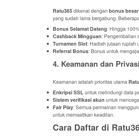
Ratu365
dikenal dengan
bonus besar
yang sudah lama bergabung. Beberapa
Bonus Selamat Datang
: Hingga 100%
Cashback Mingguan
: Pengembalian 
Turnamen Slot
: Hadiah jutaan rupiah
Referral Bonus
: Bonus untuk mengaj
4. Keamanan dan Privasi
Keamanan adalah prioritas utama
Rat
Enkripsi SSL
untuk melindungi data p
Sistem verifikasi akun
untuk mencega
Fair Play
: Semua permainan menggu
untuk memastikan keadilan.
Cara Daftar di Ratu3