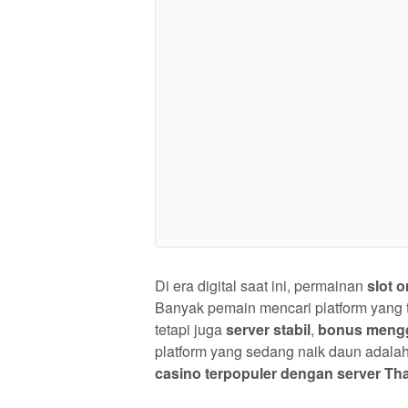
Di era digital saat ini, permainan
slot o
Banyak pemain mencari platform yang
tetapi juga
server stabil
,
bonus meng
platform yang sedang naik daun adala
casino terpopuler dengan server Th