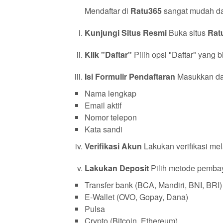
Mendaftar di
Ratu365
sangat mudah dan
Kunjungi Situs Resmi
Buka situs
Rat
Klik "Daftar"
Pilih opsi "Daftar" yang b
Isi Formulir Pendaftaran
Masukkan data
Nama lengkap
Email aktif
Nomor telepon
Kata sandi
Verifikasi Akun
Lakukan verifikasi mel
Lakukan Deposit
Pilih metode pembaya
Transfer bank (BCA, Mandiri, BNI, BRI)
E-Wallet (OVO, Gopay, Dana)
Pulsa
Crypto (Bitcoin, Ethereum)