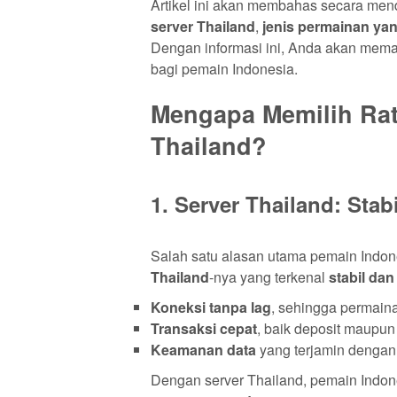
Artikel ini akan membahas secara me
server Thailand
,
jenis permainan yan
Dengan informasi ini, Anda akan me
bagi pemain Indonesia.
Mengapa Memilih Ra
Thailand?
1. Server Thailand: Stab
Salah satu alasan utama pemain Indo
Thailand
-nya yang terkenal
stabil dan
Koneksi tanpa lag
, sehingga permaina
Transaksi cepat
, baik deposit maupun
Keamanan data
yang terjamin dengan t
Dengan server Thailand, pemain Indo