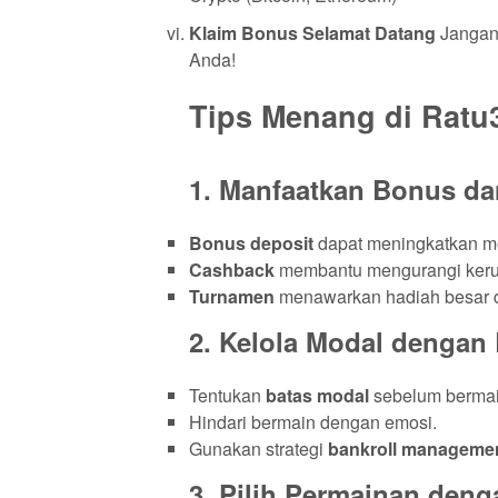
Klaim Bonus Selamat Datang
Jangan 
Anda!
Tips Menang di Ratu
1. Manfaatkan Bonus d
Bonus deposit
dapat meningkatkan m
Cashback
membantu mengurangi keru
Turnamen
menawarkan hadiah besar d
2. Kelola Modal dengan 
Tentukan
batas modal
sebelum bermai
Hindari bermain dengan emosi.
Gunakan strategi
bankroll manageme
3. Pilih Permainan den