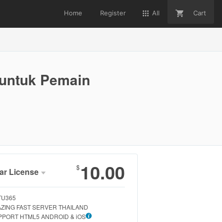
Home
Register
All
Cart
 untuk Pemain
10.00
$
ar License
88
lar License
$
SELECTED
luded:
TU365
luded:
by you or one client, in a single end
AZING FAST SERVER THAILAND
luded:
PPORT HTML5 ANDROID & iOS
uct which end users
are not
charged for.